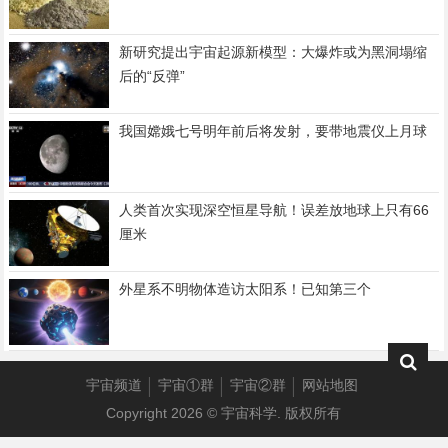
新研究提出宇宙起源新模型：大爆炸或为黑洞塌缩
后的“反弹”
我国嫦娥七号明年前后将发射，要带地震仪上月球
人类首次实现深空恒星导航！误差放地球上只有66
厘米
外星系不明物体造访太阳系！已知第三个
宇宙频道
宇宙①群
宇宙②群
网站地图
Copyright 2026 ©
宇宙科学
. 版权所有