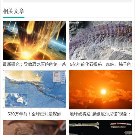
相关文章
最新研究：导致恐龙灭绝的第一杀
5亿年前化石揭秘！蜘蛛、蝎子的
手，可能不是寒冬而是全球火海
钳子终于找到演化源头
530万年前！全球已知最深鲸
地球或将迎“超级厄尔尼诺”现象：
类“大墓地” 被发现
明年夏天更热了