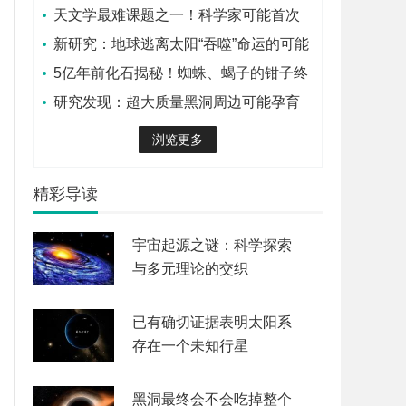
可能不是寒冬而是全球火海
天文学最难课题之一！科学家可能首次
探测到系外卫星
新研究：地球逃离太阳“吞噬”命运的可能
性增大
5亿年前化石揭秘！蜘蛛、蝎子的钳子终
于找到演化源头
研究发现：超大质量黑洞周边可能孕育
数百万颗行星
浏览更多
精彩导读
宇宙起源之谜：科学探索
与多元理论的交织
已有确切证据表明太阳系
存在一个未知行星
黑洞最终会不会吃掉整个