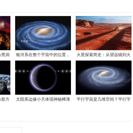
心黑洞
银河系在整个宇宙中的位置，
火星探索简史：从望远镜到火
不感叹地球的渺小，感叹银河
星车
系的渺小！
命新方
太阳系边缘小天体现神秘稀薄
平行宇宙是几维空间？平行宇
析“排
大气层，成因成谜
宙或存在于更加高维度空间