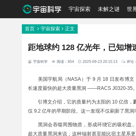
宇宙探索
未解之谜
世
首页
宇宙探索
正文
距地球约 128 亿光年，已知
宇宙科学
阅读：854
2025-09-23 20:15:13
评论
美国宇航局（NASA）于 9 月 18 日发布博
长速度最快的超大质量黑洞 ——RACS J0320-35
引博文介绍，它的质量约为太阳的 10 亿倍，
仅 9.2 亿年的早期阶段。这一发现不仅刷新了
黑洞会吞噬周围物质，形成环绕它的吸积盘
超大质量黑洞来说，这种辐射甚至能比宿主星系更亮，