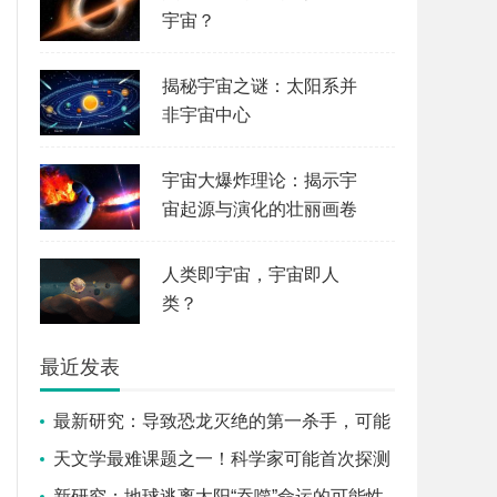
宇宙？
揭秘宇宙之谜：太阳系并
非宇宙中心
宇宙大爆炸理论：揭示宇
宙起源与演化的壮丽画卷
人类即宇宙，宇宙即人
类？
最近发表
最新研究：导致恐龙灭绝的第一杀手，可能
不是寒冬而是全球火海
天文学最难课题之一！科学家可能首次探测
到系外卫星
新研究：地球逃离太阳“吞噬”命运的可能性