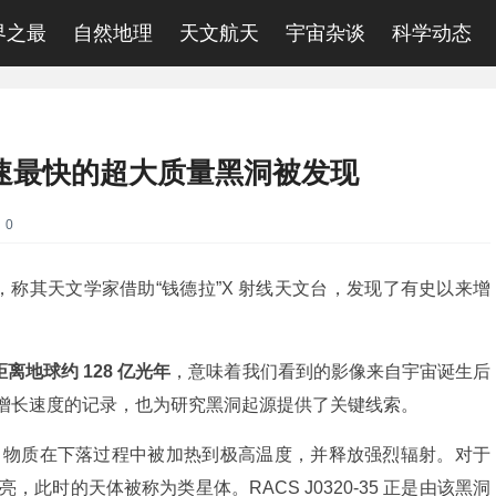
界之最
自然地理
天文航天
宇宙杂谈
科学动态
增速最快的超大质量黑洞被发现
：0
文，称其天文学家借助“钱德拉”X 射线天文台，发现了有史以来增
。
距离地球约 128 亿光年
，意味着我们看到的影像来自宇宙诞生后
黑洞增长速度的记录，也为研究黑洞起源提供了关键线索。
。物质在下落过程中被加热到极高温度，并释放强烈辐射。对于
此时的天体被称为类星体。RACS J0320-35 正是由该黑洞