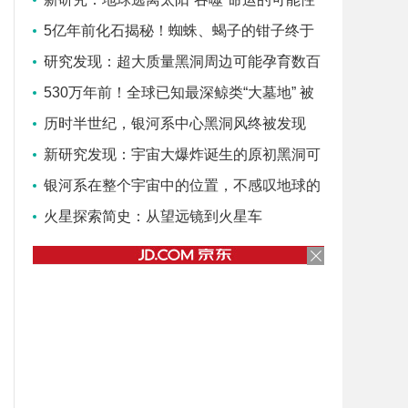
增大
5亿年前化石揭秘！蜘蛛、蝎子的钳子终于
找到演化源头
研究发现：超大质量黑洞周边可能孕育数百
万颗行星
530万年前！全球已知最深鲸类“大墓地” 被
发现
历时半世纪，银河系中心黑洞风终被发现
新研究发现：宇宙大爆炸诞生的原初黑洞可
演化成白洞
银河系在整个宇宙中的位置，不感叹地球的
渺小，感叹银河系的渺小！
火星探索简史：从望远镜到火星车