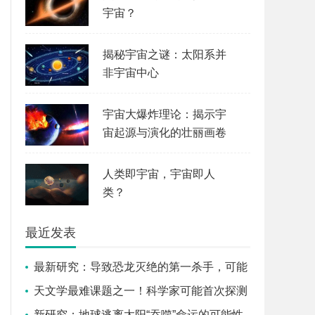
宇宙？
揭秘宇宙之谜：太阳系并
非宇宙中心
宇宙大爆炸理论：揭示宇
宙起源与演化的壮丽画卷
人类即宇宙，宇宙即人
类？
最近发表
最新研究：导致恐龙灭绝的第一杀手，可能
不是寒冬而是全球火海
天文学最难课题之一！科学家可能首次探测
到系外卫星
新研究：地球逃离太阳“吞噬”命运的可能性