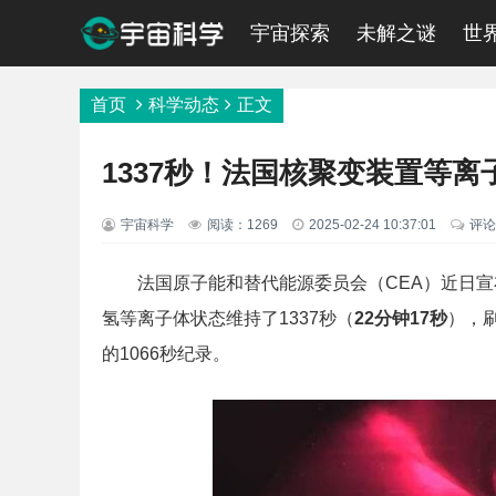
宇宙探索
未解之谜
世
首页
科学动态
正文
1337秒！法国核聚变装置等
宇宙科学
阅读：1269
2025-02-24 10:37:01
评论
法国原子能和替代能源委员会（CEA）近日宣布
氢等离子体状态维持了1337秒（
22分钟17秒
），
的1066秒纪录。