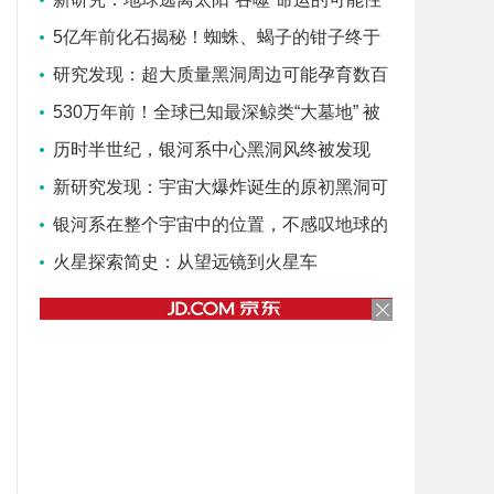
增大
5亿年前化石揭秘！蜘蛛、蝎子的钳子终于
找到演化源头
研究发现：超大质量黑洞周边可能孕育数百
万颗行星
530万年前！全球已知最深鲸类“大墓地” 被
发现
历时半世纪，银河系中心黑洞风终被发现
新研究发现：宇宙大爆炸诞生的原初黑洞可
演化成白洞
银河系在整个宇宙中的位置，不感叹地球的
渺小，感叹银河系的渺小！
火星探索简史：从望远镜到火星车