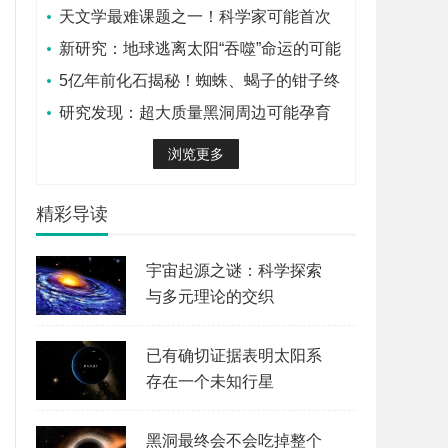
可能不是寒冬而是全球火海
天文学最难课题之一！科学家可能首次
探测到系外卫星
新研究：地球逃离太阳“吞噬”命运的可能
性增大
5亿年前化石揭秘！蜘蛛、蝎子的钳子终
于找到演化源头
研究发现：超大质量黑洞周边可能孕育
数百万颗行星
浏览更多
精彩导读
宇宙起源之谜：科学探索
与多元理论的交织
已有确切证据表明太阳系
存在一个未知行星
黑洞最终会不会吃掉整个