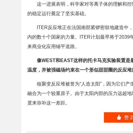
这一进展表明，科学家对等离子体的理解和控制技
的稳定运行奠定了坚实基础。
ITER反应堆正在法国南部紧锣密鼓地建造中，
内的数十个国家的力量。ITER计划最早将于20
来商业化应用铺平道路。
像WEST和EAST这样的托卡马克实验装置
温度，并被强磁场约束在一个形似甜甜圈的反应堆
核聚变反应堆被誉为“人造太阳”，因为它们产
融合为一个较重原子。由于太阳内部的压力远超地
度来弥补这一差距。
󰄼
赞
2