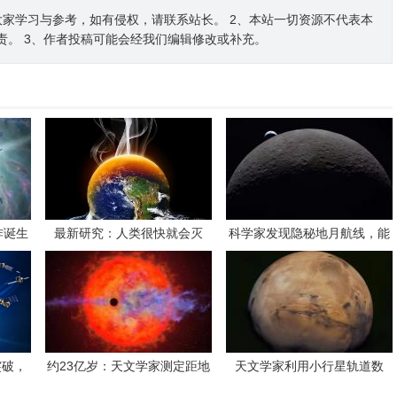
家学习与参考，如有侵权，请联系站长。 2、本站一切资源不代表本
责。 3、作者投稿可能会经我们编辑修改或补充。
炸诞生
最新研究：人类很快就会灭
科学家发现隐秘地月航线，能
白洞
绝！亚洲是第一个
省不少燃料
突破，
约23亿岁：天文学家测定距地
天文学家利用小行星轨道数
一步
球约57光年的褐矮星 HR 767
据，发现 2031 年火星往返航