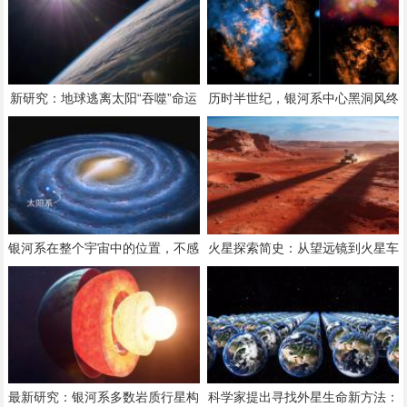
新研究：地球逃离太阳“吞噬”命运
历时半世纪，银河系中心黑洞风终
的可能性增大
被发现
银河系在整个宇宙中的位置，不感
火星探索简史：从望远镜到火星车
叹地球的渺小，感叹银河系的渺
小！
最新研究：银河系多数岩质行星构
科学家提出寻找外星生命新方法：