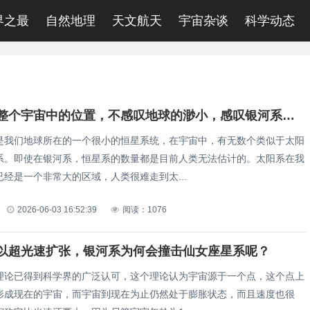
界之最
自然地理
天文航天
宇宙杂谈
科学动态
银河系在整个宇宙中的位置，不感叹地球的渺小，感叹银河系的渺小！
们地球所在的一个很小的恒星系统，在宇宙中，有无数个类似于太阳
系。即使在银河系，恒星系的数量都是目前人类无法估计的。太阳系在我
经是一个非常大的区域，人类很难走到太...
2026-06-03 16:52:39
阅读：1076
以超光速扩张，银河系为何会撞击仙女座星系呢？
理论已得到科学界的广泛认可，这个理论认为宇宙源于一个点，这个点上
形成现在的宇宙，而宇宙到现在为止仍然处于膨胀状态，而且速度也很