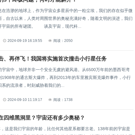
浩渺的地球上，作为宇宙众多星辰中的一粒尘埃，我们的存在似乎微
而，自古以来，人类对周围世界的奥秘充满好奇，随着文明的演进，我们
开宇宙的所有谜团。 谈及宇宙，现代科...
2024-09-19 16:19:55
阅读：2050
击、再伴飞！我国将实施首次撞击小行星任务
宙中，地球并非一个安全无虞的避风港。从6500万年前的墨西哥湾
1908年的通古斯大爆炸，再到2013年的车里雅宾斯克爆炸事件，小行
系的流浪者，时刻威胁着我们的...
2024-09-10 11:19:17
阅读：1738
在四维黑洞里？宇宙还有多少奥秘？
，这是我们宇宙的年龄，比任何其他星系都要古老。138年前的宇宙是