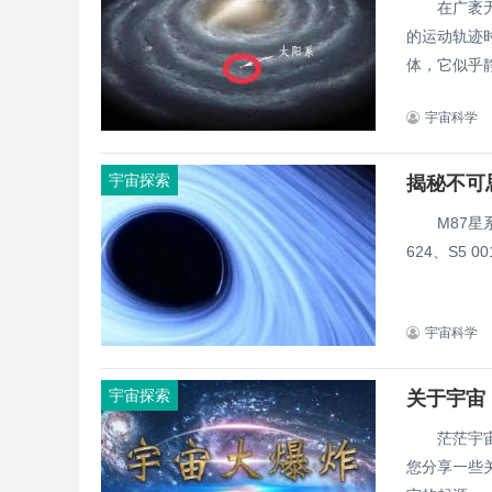
在广袤无垠
的运动轨迹
体，它似乎静
宇宙科学
宇宙探索
揭秘不可
M87星系中心
624、S5 0
宇宙科学
宇宙探索
关于宇宙
茫茫宇宙蕴
您分享一些