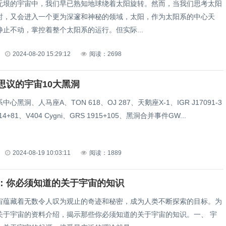
的宇宙中，我们早已熟知地球绕着太阳旋转。然而，当我们思考太阳
时，又会进入一个更为深邃和神秘的领域，太阳，作为太阳系的中心天
止不动，掌控着整个太阳系的运行。但实际...
2024-08-20 15:29:12
阅读：2698
思议的宇宙10大黑洞
黑洞、人马座A、TON 618、OJ 287、天鹅座X-1、IGR J17091-3
014+81、V404 Cygni、GRS 1915+105、黑洞合并事件GW...
2024-08-19 10:03:11
阅读：1889
：你必须知道的关于宇宙的知识
藏着无数令人叹为观止的奇迹和秘密，成为人类不断探索的目标。为
关于宇宙的资料介绍，揭示那些你必须知道的关于宇宙的知识。一、 宇