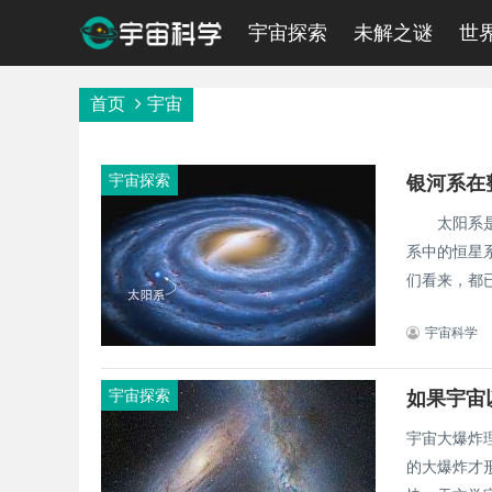
宇宙探索
未解之谜
世
首页
宇宙
宇宙探索
太阳系是我
系中的恒星
们看来，都已
宇宙科学
宇宙探索
如果宇宙
宇宙大爆炸
的大爆炸才