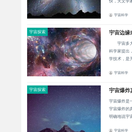
快，天文学家
宇宙科学
宇宙探索
宇宙边缘
宇宙多大？
科学家提出
学技术，是
宇宙科学
宇宙探索
宇宙爆炸
宇宙爆炸是
宇宙爆炸的
明确地说宇
宇宙科学