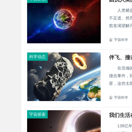
人类栖息在
不足道。然
愈发渴望解
宇宙科学
科学动态
伴飞、撞
在浩瀚的宇
撞击事件，到
星，这些太阳
宇宙科学
宇宙探索
我们生活
138亿年