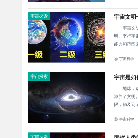
宇宙探索
宇宙文明
宇宙文明的
明、平行宇
能力和范围来
宇宙科学
宇宙探索
宇宙是如
地球，这颗
滋养了文明
限，触及到了
宇宙科学
宇宙探索
困扰人类