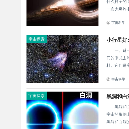
什么样子的
一次大爆炸中
宇宙科学
宇宙探索
小行星好
一、谜一般
们的来龙去
料。它们是宇
宇宙科学
宇宙探索
黑洞和白
黑洞和白洞
宇宙的影响
黑洞和白洞