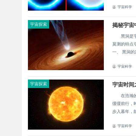
宇宙科学
宇宙探索
揭秘宇宙
黑洞是宇宙
莫测的特点
一、 黑洞的
宇宙科学
宇宙探索
宇宙时间
在浩瀚的宇
缓缓前行，
步入暮年，能
宇宙科学