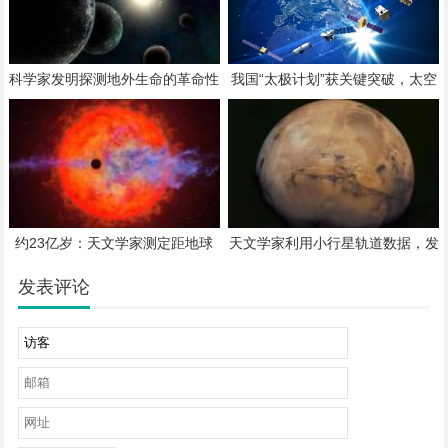
科学家发明探测地外生命的革命性
我国“太极计划”获关键突破，太空
新方法
引力波探测再进一步
约23亿岁：天文学家测定距地球
天文学家利用小行星轨道数据，发
约57光年的褐矮星 HR 7672 年龄
现 2031 年火星往返航线仅需 153
天
发表评论