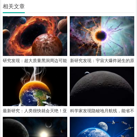
相关文章
研究发现：超大质量黑洞周边可能
新研究发现：宇宙大爆炸诞生的原
孕育数百万颗行星
初黑洞可演化成白洞
最新研究：人类很快就会灭绝！亚
科学家发现隐秘地月航线，能省不
洲是第一个
少燃料