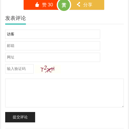
󰄼
赞
30
󰄯
分享
赏
发表评论
提交评论